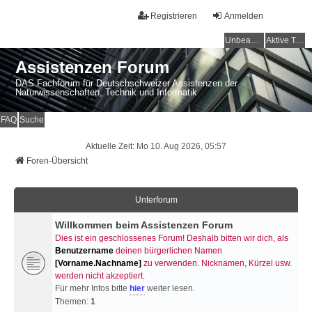
Registrieren
Anmelden
Unbeantwortete Themen
Aktive Themen
Assistenzen Forum
DAS Fachforum für Deutschschweizer Assistenzen der
Naturwissenschaften, Technik und Informatik
FAQ
Suche
Aktuelle Zeit: Mo 10. Aug 2026, 05:57
Foren-Übersicht
Unterforum
Willkommen beim Assistenzen Forum
Dies ist ein geschlossenes Forum! Deshalb bitten wir dich, als
Benutzername
deinen bürgerlichen Namen
[Vorname.Nachname]
zu verwenden. Nicknamen, Kürzel usw.
werden nicht akzeptiert.
Für mehr Infos bitte
hier
weiter lesen.
Themen:
1